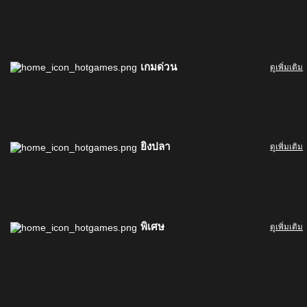
เกมด่วน
ดูเพิ่มเติม
ยิงปลา
ดูเพิ่มเติม
พิเศษ
ดูเพิ่มเติม